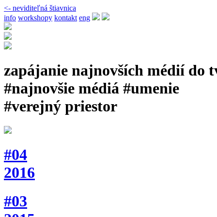
<- neviditeľná štiavnica
info
workshopy
kontakt
eng
zapájanie najnovších médií do 
#najnovšie médiá #umenie
#verejný priestor
#04
2016
#03