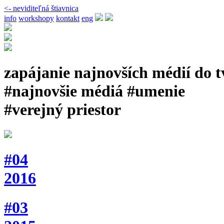
<- neviditeľná štiavnica
info
workshopy
kontakt
eng
zapájanie najnovších médií do 
#najnovšie médiá #umenie
#verejný priestor
#04
2016
#03