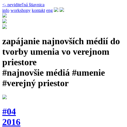
<- neviditeľná štiavnica
info
workshopy
kontakt
eng
zapájanie najnovších médií do
tvorby umenia vo verejnom
priestore
#najnovšie médiá #umenie
#verejný priestor
#04
2016