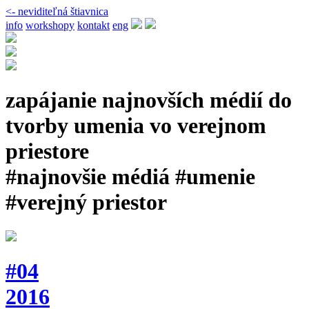
<- neviditeľná štiavnica
info
workshopy
kontakt
eng
zapájanie najnovších médií do
tvorby umenia vo verejnom
priestore
#najnovšie médiá #umenie
#verejný priestor
#04
2016