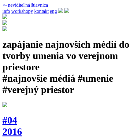
<- neviditeľná štiavnica
info
workshopy
kontakt
eng
zapájanie najnovších médií do
tvorby umenia vo verejnom
priestore
#najnovšie médiá #umenie
#verejný priestor
#04
2016