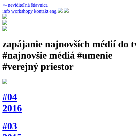
<- neviditeľná štiavnica
info
workshopy
kontakt
eng
zapájanie najnovších médií do 
#najnovšie médiá #umenie
#verejný priestor
#04
2016
#03