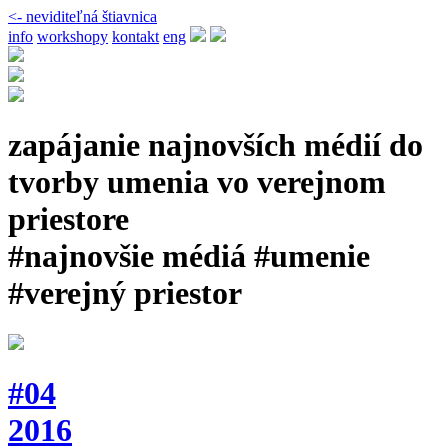
<- neviditeľná štiavnica
info
workshopy
kontakt
eng
zapájanie najnovších médií do
tvorby umenia vo verejnom
priestore
#najnovšie médiá #umenie
#verejný priestor
#04
2016