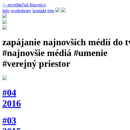
<- neviditeľná štiavnica
info
workshopy
kontakt
eng
zapájanie najnovších médií do 
#najnovšie médiá #umenie
#verejný priestor
#04
2016
#03