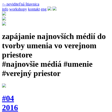
<- neviditeľná štiavnica
info
workshopy
kontakt
eng
zapájanie najnovších médií do
tvorby umenia vo verejnom
priestore
#najnovšie médiá #umenie
#verejný priestor
#04
2016