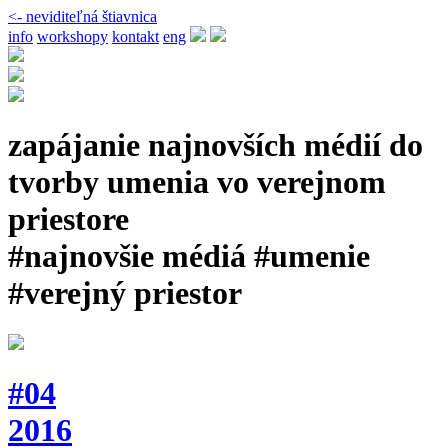
<- neviditeľná štiavnica
info
workshopy
kontakt
eng
zapájanie najnovších médií do
tvorby umenia vo verejnom
priestore
#najnovšie médiá #umenie
#verejný priestor
#04
2016