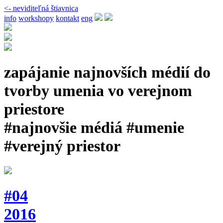
<- neviditeľná štiavnica
info
workshopy
kontakt
eng
zapájanie najnovších médií do
tvorby umenia vo verejnom
priestore
#najnovšie médiá #umenie
#verejný priestor
#04
2016