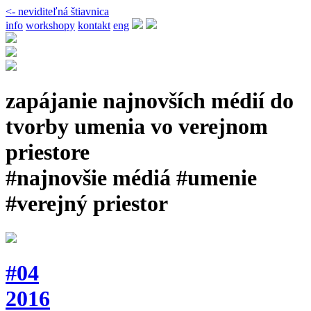
<- neviditeľná štiavnica
info
workshopy
kontakt
eng
zapájanie najnovších médií do
tvorby umenia vo verejnom
priestore
#najnovšie médiá #umenie
#verejný priestor
#04
2016