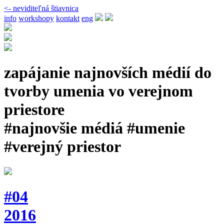
<- neviditeľná štiavnica
info
workshopy
kontakt
eng
zapájanie najnovších médií do
tvorby umenia vo verejnom
priestore
#najnovšie médiá #umenie
#verejný priestor
#04
2016