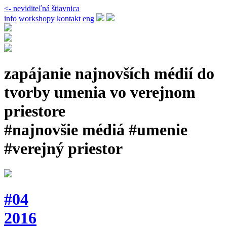
<- neviditeľná štiavnica
info
workshopy
kontakt
eng
zapájanie najnovších médií do
tvorby umenia vo verejnom
priestore
#najnovšie médiá #umenie
#verejný priestor
#04
2016