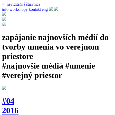
<- neviditeľná štiavnica
info
workshopy
kontakt
eng
zapájanie najnovších médií do
tvorby umenia vo verejnom
priestore
#najnovšie médiá #umenie
#verejný priestor
#04
2016