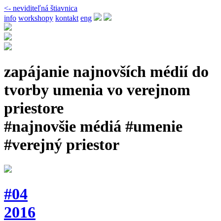
<- neviditeľná štiavnica
info
workshopy
kontakt
eng
zapájanie najnovších médií do
tvorby umenia vo verejnom
priestore
#najnovšie médiá #umenie
#verejný priestor
#04
2016