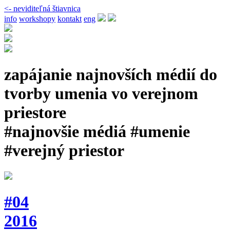
<- neviditeľná štiavnica
info
workshopy
kontakt
eng
zapájanie najnovších médií do
tvorby umenia vo verejnom
priestore
#najnovšie médiá #umenie
#verejný priestor
#04
2016