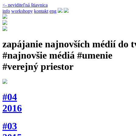
<- neviditeľná štiavnica
info
workshopy
kontakt
eng
zapájanie najnovších médií do 
#najnovšie médiá #umenie
#verejný priestor
#04
2016
#03