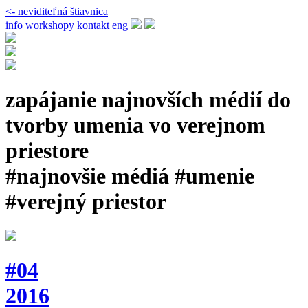
<- neviditeľná štiavnica
info
workshopy
kontakt
eng
zapájanie najnovších médií do
tvorby umenia vo verejnom
priestore
#najnovšie médiá #umenie
#verejný priestor
#04
2016