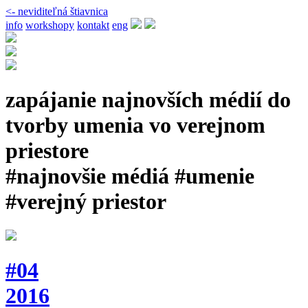
<- neviditeľná štiavnica
info
workshopy
kontakt
eng
zapájanie najnovších médií do
tvorby umenia vo verejnom
priestore
#najnovšie médiá #umenie
#verejný priestor
#04
2016