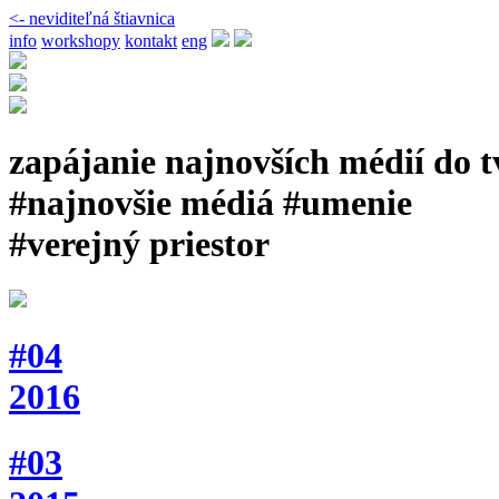
<- neviditeľná štiavnica
info
workshopy
kontakt
eng
zapájanie najnovších médií do 
#najnovšie médiá #umenie
#verejný priestor
#04
2016
#03