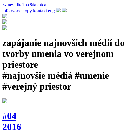
<- neviditeľná štiavnica
info
workshopy
kontakt
eng
zapájanie najnovších médií do
tvorby umenia vo verejnom
priestore
#najnovšie médiá #umenie
#verejný priestor
#04
2016