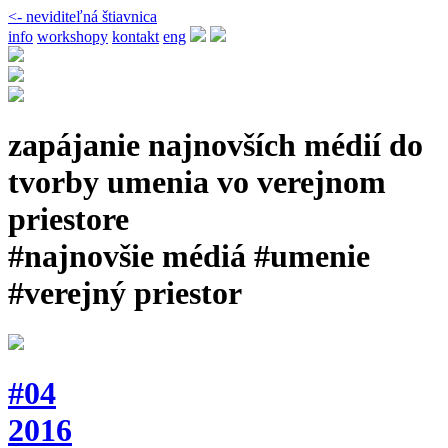
<- neviditeľná štiavnica
info
workshopy
kontakt
eng
zapájanie najnovších médií do
tvorby umenia vo verejnom
priestore
#najnovšie médiá #umenie
#verejný priestor
#04
2016