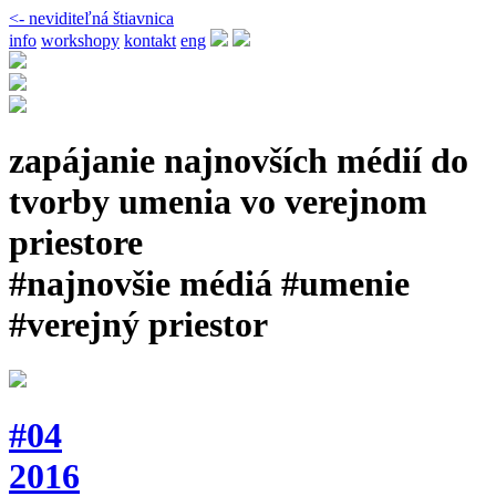
<- neviditeľná štiavnica
info
workshopy
kontakt
eng
zapájanie najnovších médií do
tvorby umenia vo verejnom
priestore
#najnovšie médiá #umenie
#verejný priestor
#04
2016